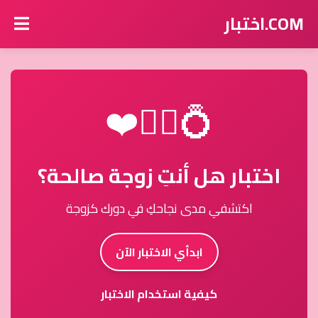
COM.اختبار
💍👰‍♀️❤️
اختبار هل أنتِ زوجة صالحة؟
اكتشفي مدى نجاحكِ في دورك كزوجة
ابدأي الاختبار الآن
كيفية استخدام الاختبار