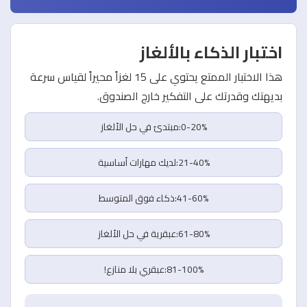
اختبار الذكاء بالألغاز
هذا الاختبار الممتع يحتوي على 15 لغزاً محيراً لقياس سرعة
بديهتك وقدرتك على التفكير خارج الصندوق.
0-20%:مبتدئ في حل الألغاز
21-40%:لديك مهارات أساسية
41-60%:ذكاء فوق المتوسط
61-80%:عبقرية في حل الألغاز
81-100%:عبقري بلا منازع!