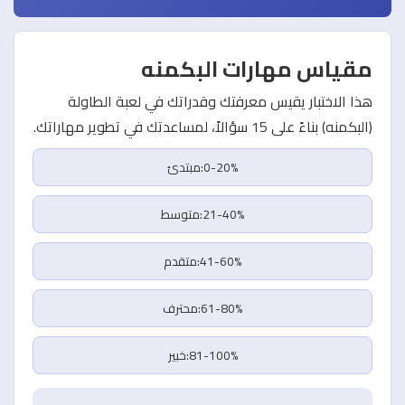
مقياس مهارات البكمنه
هذا الاختبار يقيس معرفتك وقدراتك في لعبة الطاولة
(البكمنه) بناءً على 15 سؤالاً، لمساعدتك في تطوير مهاراتك.
0-20%:مبتدئ
21-40%:متوسط
41-60%:متقدم
61-80%:محترف
81-100%:خبير