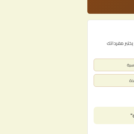
رفتك وفهمك للهجة النجدية الأصيلة، من خلال 15 سؤالاً يختبر مفرداتك
"