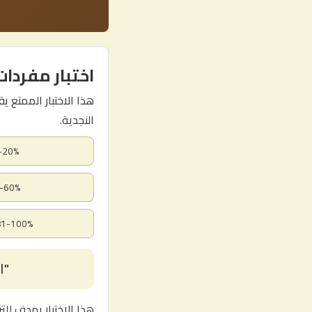
اختبار مفردات
النجدية.
0-20%:مبتدئ في 
41-60%:معرفة
81-100%:خبير في اللهجة الن
"ا
هذا الاختبار يهدف للت