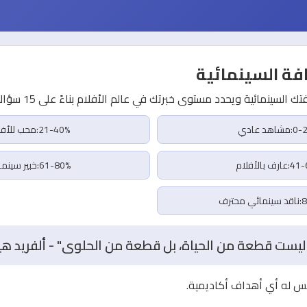
فة السينمائية
ك السينمائية ويحدد مستوى خبرتك في عالم الأفلام بناءً على 15 سؤالاً.
اهد عادي
21-40%:محب للأفلام
رف بالأفلام
61-80%:خبير سينمائي
حترف
 ليست قطعة من الحياة، بل قطعة من الحلوى" - ألفريد 
يس له أي أهداف أكاديمية.