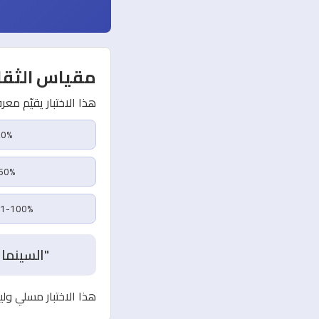
مقياس الثقا
هذا الاختبار يقيّم معرفت
0-20%:مش
41-60%:عا
81-100%:ناقد سينمائي م
"السينما
هذا الاختبار مسلي ول