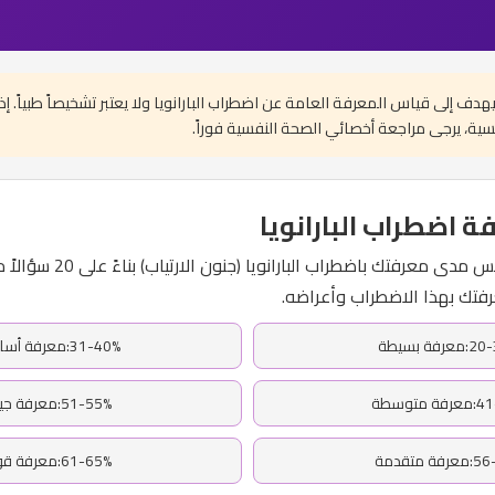
 يهدف إلى قياس المعرفة العامة عن اضطراب البارانويا ولا يعتبر تشخيصاً طبياً. 
ة، يرجى مراجعة أخصائي الصحة النفسية فوراً.
اضطراب البارانويا
هذا الاختبار الفريد يقيس مدى معرف
تك بهذا الاضطراب وأعراضه.
رفة بسيطة
31-40%:معرفة أساسية
 متوسطة
51-55%:معرفة جيدة
ة متقدمة
61-65%:معرفة قوية