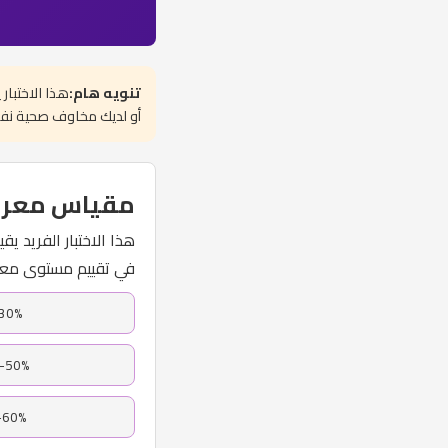
تنويه هام:
هذا الاختبار
أو لديك مخاوف صحية نفسي
مقياس معرفة 
في تقييم مستوى معرف
20-30%:مع
41-50%:معرفة
56-60%:معرف