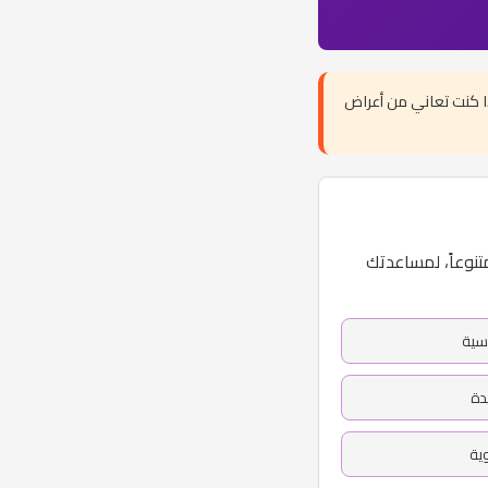
إذا كنت تعاني من أعراض
تك باضطراب البارانويا (جنون الارتياب) بناءً على 20 سؤالاً متنوعاً، لمساعدتك