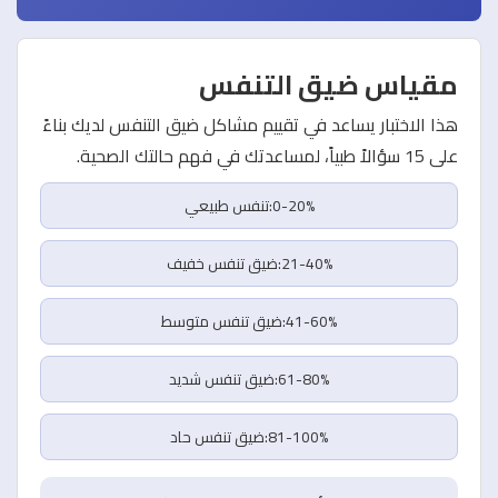
مقياس ضيق التنفس
هذا الاختبار يساعد في تقييم مشاكل ضيق التنفس لديك بناءً
على 15 سؤالاً طبياً، لمساعدتك في فهم حالتك الصحية.
0-20%:تنفس طبيعي
21-40%:ضيق تنفس خفيف
41-60%:ضيق تنفس متوسط
61-80%:ضيق تنفس شديد
81-100%:ضيق تنفس حاد