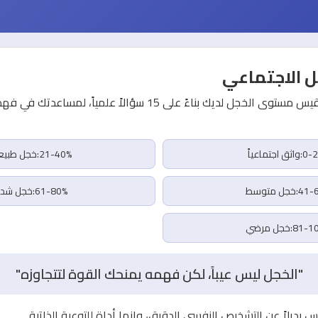
 الاجتماعي
هذا الاختبار النفسي يقيس مستوى الخجل لديك بناءً على 15 سؤالاً علمياً، 
ق اجتماعياً
21-40%:خجل طبيعي
خجل متوسط
61-80%:خجل شديد
8:خجل مرضي
"الخجل ليس عيباً، لكن فهمه يمنحك القوة لتتجاوزه"
يس بديلاً عن التشخيص النفسي الدقيق، وإنما أداة للتوعية الذاتية.