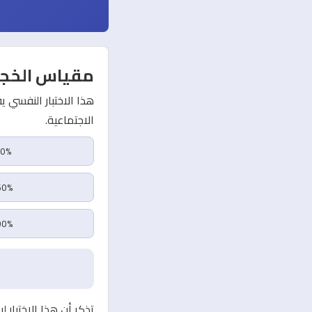
مقياس الخجل
الاجتماعية.
0-20%:واث
41-60%:
1-100%
تذكر أن هذا الاختبار ل