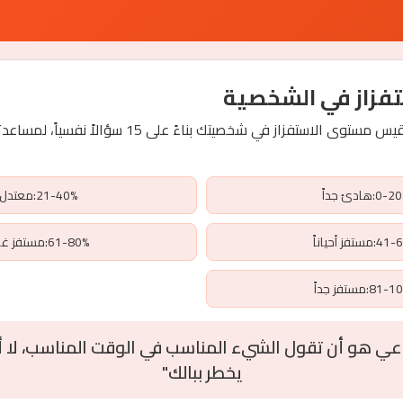
فزاز في الشخصية
هذا الاختبار النفسي يقيس مستوى الاستفزاز في شخصيتك بنا
0-:هادئ جداً
21-40%:معتدل
مستفز أحياناً
61-80%:مستفز غالباً
8:مستفز جداً
اعي هو أن تقول الشيء المناسب في الوقت المناسب، لا 
يخطر ببالك"