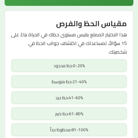
مقياس الحظ والفرص
هذا الاختبار الممتع يقيس مستوى حظك في الحياة بناءً على
15 سؤالاً، لمساعدتك في اكتشاف جوانب الحظ في
شخصيتك.
0-20%:حظ محدود
21-40%:حظ متوسط
41-60%:حظ جيد
61-80%:حظ كبير
81-100%:محظوظ جداً