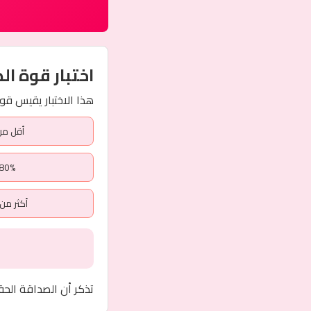
اختبار قوة ال
هذا الاختبار يقيس قو
أقل من 50%:علاقات ض
66-80%:أصد
أكثر من 90%:أصدقاء حقيقي
تذكر أن الصداقة الحقي