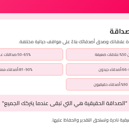
صداقة
ة علاقاتك وصدق أصدقائك بناءً على مواقف حياتية مختلفة.
عيفة
50-65%:صداقات عادية
قاء جيدون
81-90%:أصدقاء ممتازون
ون
"الصداقة الحقيقية هي التي تبقى عندما يتركك الجميع"
قية نادرة وتستحق التقدير والحفاظ عليها.