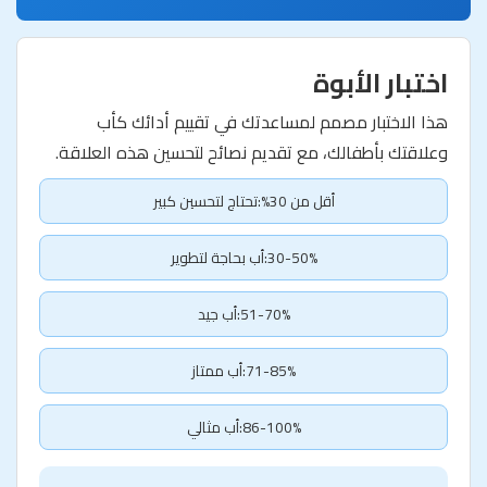
اختبار الأبوة
هذا الاختبار مصمم لمساعدتك في تقييم أدائك كأب
وعلاقتك بأطفالك، مع تقديم نصائح لتحسين هذه العلاقة.
أقل من 30%:تحتاج لتحسين كبير
30-50%:أب بحاجة لتطوير
51-70%:أب جيد
71-85%:أب ممتاز
86-100%:أب مثالي