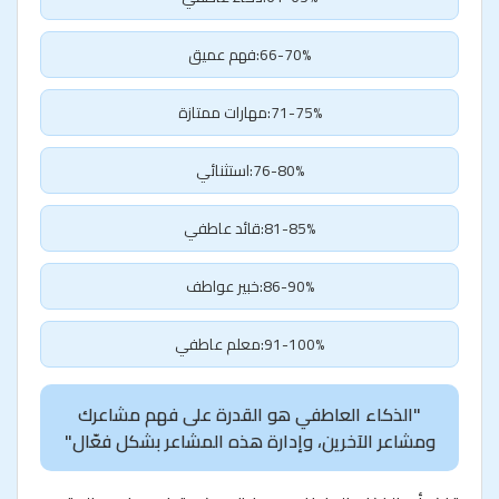
66-70%:فهم عميق
71-75%:مهارات ممتازة
76-80%:استثنائي
81-85%:قائد عاطفي
86-90%:خبير عواطف
91-100%:معلم عاطفي
"الذكاء العاطفي هو القدرة على فهم مشاعرك
ومشاعر الآخرين، وإدارة هذه المشاعر بشكل فعّال"