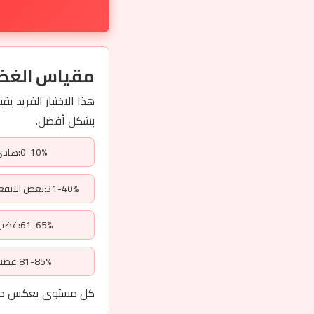
مقياس الغض
بشكل أفضل.
0-10%:هادئ جداً
31-40%:بعض الانفعالات البسيطة
61-65%:غضب متكرر
81-85%:غضب خطير
كل مستوى يعكس درجة