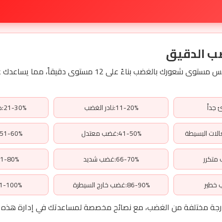
ب الدقيق
هذا الاختبار الفريد يقيس مستوى شعورك بالغضب بناءً على 12 مستوى
11-20%:نادر الغضب
21-30%:هادئ في الغالب
41-50%:غضب معتدل
51-60%:سريع الانفعال
66-70%:غضب شديد
71-80%:غضب مف
86-90%:غضب خارج السيطرة
91-100%:غضب مر
 مختلفة من الغضب، مع نصائح مخصصة لمساعدتك في إدارة هذه ا