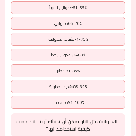
61-65%:عدواني نسبياً
66-70%:عدواني
71-75%:شديد العدوانية
76-80%:عدواني جداً
81-85%:خطير
86-90%:شديد الخطورة
91-100%:عنيف جداً
"العدوانية مثل النار، يمكن أن تدفئك أو تحرقك حسب
كيفية استخدامك لها"